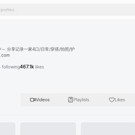
中～ 分享记录一家4口/日常/穿搭/拍照/护
.com
4
467.1k
following
likes
Videos
Playlists
Likes