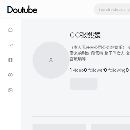
CC张熙媛
（本人无任何公司公会纯娱乐） 演
爱来的刚好 段雪晴 格子间女人 文
宫琉璃等
1
0
0
0
video
follower
following