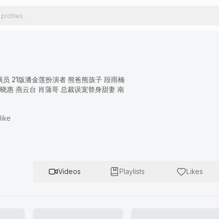
员 21版潘金莲扮演者 熊爸熊孩子 段雨楠
晓惠 燕云台 肖蒲哥 总裁误宠替身甜妻 南
like
Videos
Playlists
Likes