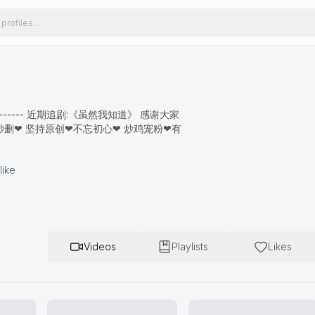
----------- 近期追剧:《虽然我知道》 感谢大家
秒删❤ 坚持原创❤不忘初心❤ 炒鸡宠粉❤有
like
Videos
Playlists
Likes