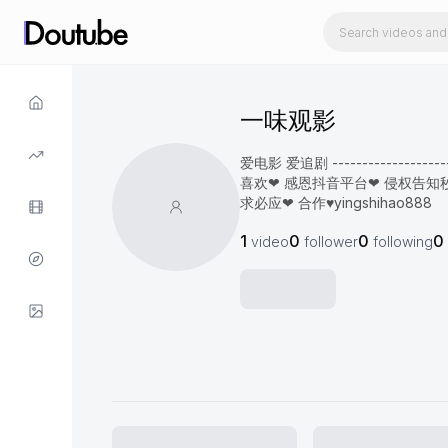
一味观影
爱电影 爱追剧 --------------
喜欢❤ 感恩抖音平台❤ 侵权告知
求必应❤ 合作♥yingshihao888
1
0
0
0
video
follower
following