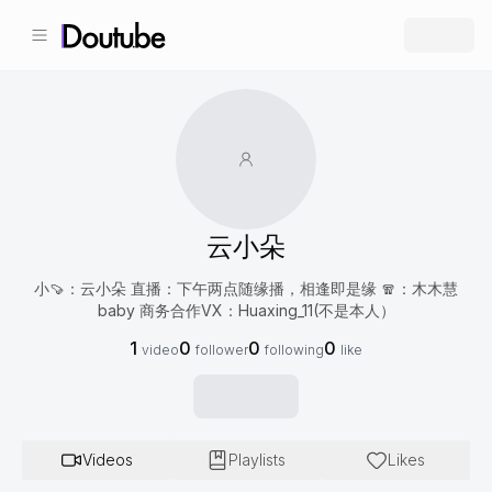
云小朵
小🍠：云小朵 直播：下午两点随缘播，相逢即是缘 🧣：木木慧
baby 商务合作VX：Huaxing_11(不是本人）
1
0
0
0
video
follower
following
like
Videos
Playlists
Likes