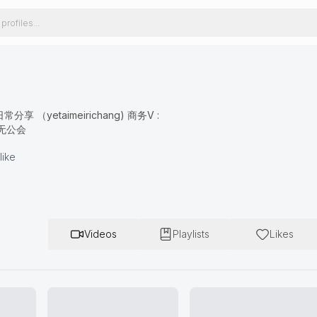
（yetaimeirichang) 商务V :
 无公会
like
Videos
Playlists
Likes