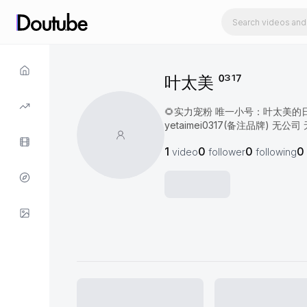
叶太美 ⁰³¹⁷
🌻实力宠粉 唯一小号：叶太美的日常分享 
yetaimei0317(备注品牌) 无公司
1
0
0
0
video
follower
following