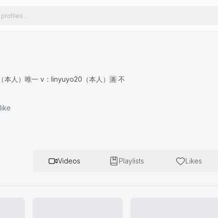
0（本人）唯一 v：linyuyo20（本人）🈵️ 不
like
Videos
Playlists
Likes