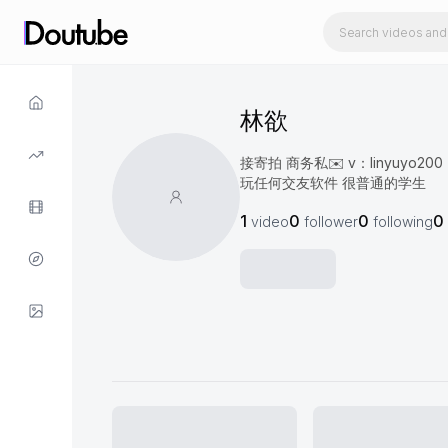
林欲
接寄拍 商务私✉️ v：linyuyo20
玩任何交友软件 很普通的学生
1
0
0
0
video
follower
following