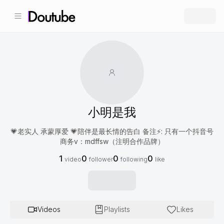
小明是我
💗老实人 承蒙厚爱 💗陪伴是最长情的告白 备注⚡️: 只有一个抖音号
商务v：mdffsw（注明合作品牌）
1
0
0
0
video
follower
following
like
Videos
Playlists
Likes